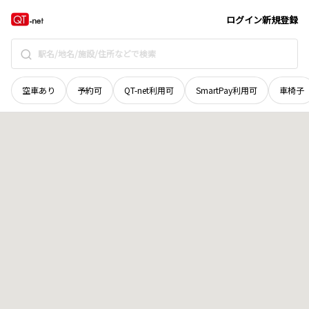
青森県
下北郡大間町
地域選択で探す
ログイン
新規登録
空車あり
予約可
QT-net利用可
SmartPay利用可
車椅子