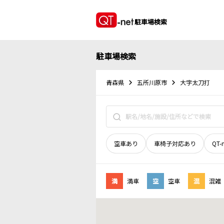
駐車場検索
駐車場検索
青森県
五所川原市
大字太刀打
空車あり
車椅子対応あり
QT-
満
満車
空
空車
混
混雑