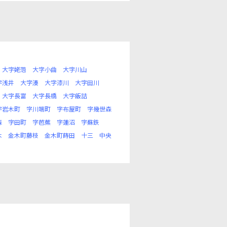
大字姥萢
大字小曲
大字川山
字浅井
大字湊
大字漆川
大字田川
大字長富
大字長橋
大字飯詰
字岩木町
字川端町
字布屋町
字幾世森
森
字田町
字芭蕉
字蓮沼
字蘇鉄
木
金木町藤枝
金木町蒔田
十三
中央