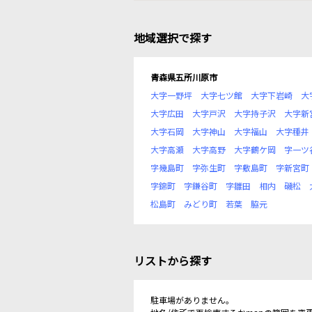
地域選択で探す
青森県五所川原市
大字一野坪
大字七ツ館
大字下岩崎
大
大字広田
大字戸沢
大字持子沢
大字新
大字石岡
大字神山
大字福山
大字種井
大字高瀬
大字高野
大字鶴ケ岡
字一ツ
字幾島町
字弥生町
字敷島町
字新宮町
字錦町
字鎌谷町
字雛田
相内
磯松
松島町
みどり町
若葉
脇元
リストから探す
駐車場がありません。