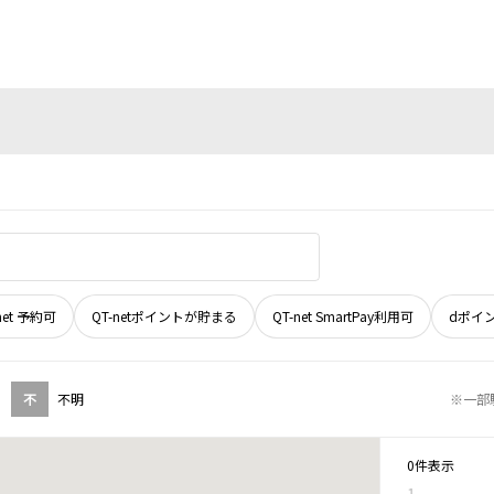
net 予約可
QT-netポイントが貯まる
QT-net SmartPay利用可
dポイ
不
不明
※一部
0件表示
1