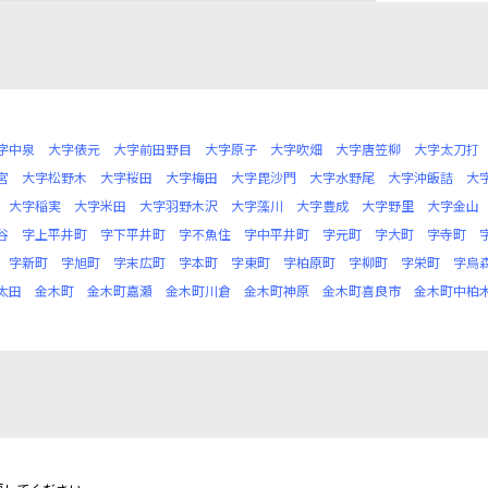
字中泉
大字俵元
大字前田野目
大字原子
大字吹畑
大字唐笠柳
大字太刀打
宮
大字松野木
大字桜田
大字梅田
大字毘沙門
大字水野尾
大字沖飯詰
大
大字稲実
大字米田
大字羽野木沢
大字藻川
大字豊成
大字野里
大字金山
谷
字上平井町
字下平井町
字不魚住
字中平井町
字元町
字大町
字寺町
字新町
字旭町
字末広町
字本町
字東町
字柏原町
字柳町
字栄町
字烏
太田
金木町
金木町嘉瀬
金木町川倉
金木町神原
金木町喜良市
金木町中柏