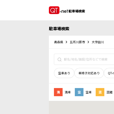
駐車場検索
駐車場検索
青森県
五所川原市
大字田川
空車あり
車椅子対応あり
QT-
満
満車
空
空車
混
混雑