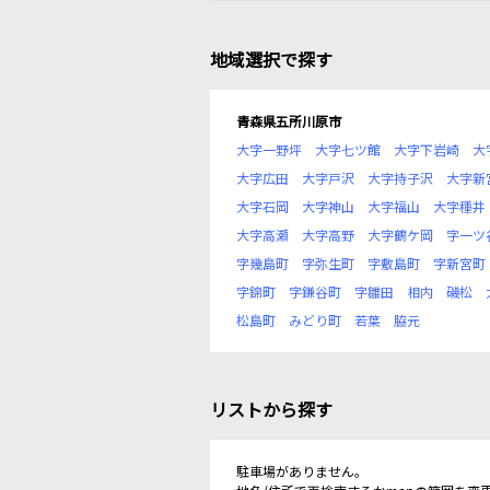
地域選択で探す
青森県五所川原市
大字一野坪
大字七ツ館
大字下岩崎
大
大字広田
大字戸沢
大字持子沢
大字新
大字石岡
大字神山
大字福山
大字種井
大字高瀬
大字高野
大字鶴ケ岡
字一ツ
字幾島町
字弥生町
字敷島町
字新宮町
字錦町
字鎌谷町
字雛田
相内
磯松
松島町
みどり町
若葉
脇元
リストから探す
駐車場がありません。