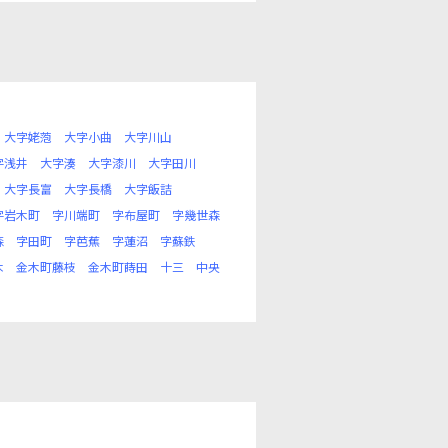
大字姥萢
大字小曲
大字川山
字浅井
大字湊
大字漆川
大字田川
大字長富
大字長橋
大字飯詰
字岩木町
字川端町
字布屋町
字幾世森
森
字田町
字芭蕉
字蓮沼
字蘇鉄
木
金木町藤枝
金木町蒔田
十三
中央