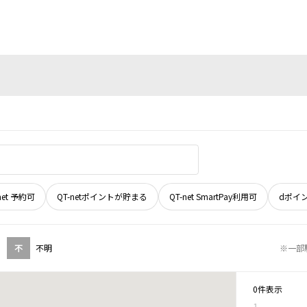
net 予約可
QT-netポイントが貯まる
QT-net SmartPay利用可
dポイ
不
不明
※一部
0件表示
1