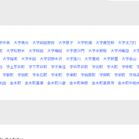
字中泉
大字俵元
大字前田野目
大字原子
大字吹畑
大字唐笠柳
大字太刀打
宮
大字松野木
大字桜田
大字梅田
大字毘沙門
大字水野尾
大字沖飯詰
大
大字稲実
大字米田
大字羽野木沢
大字藻川
大字豊成
大字野里
大字金山
谷
字上平井町
字下平井町
字不魚住
字中平井町
字元町
字大町
字寺町
字新町
字旭町
字末広町
字本町
字東町
字柏原町
字柳町
字栄町
字烏
太田
金木町
金木町嘉瀬
金木町川倉
金木町神原
金木町喜良市
金木町中柏