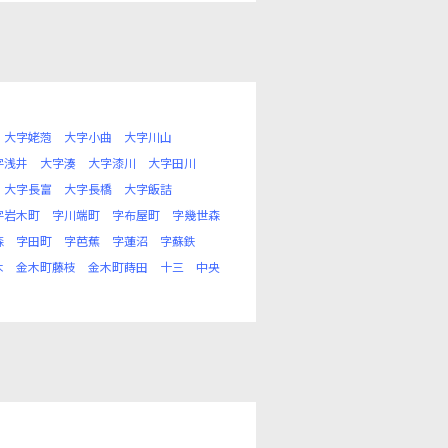
大字姥萢
大字小曲
大字川山
字浅井
大字湊
大字漆川
大字田川
大字長富
大字長橋
大字飯詰
字岩木町
字川端町
字布屋町
字幾世森
森
字田町
字芭蕉
字蓮沼
字蘇鉄
木
金木町藤枝
金木町蒔田
十三
中央