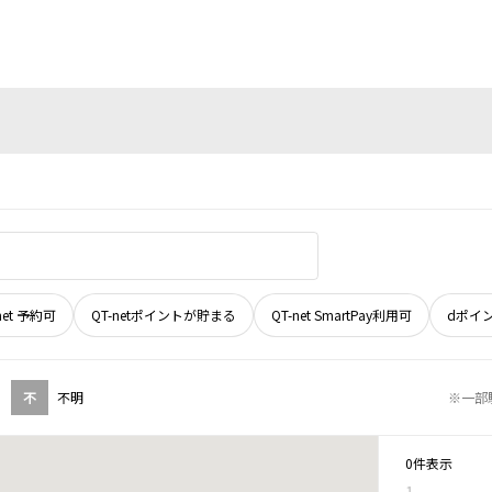
net 予約可
QT-netポイントが貯まる
QT-net SmartPay利用可
dポイ
不
不明
※一部
0件表示
1