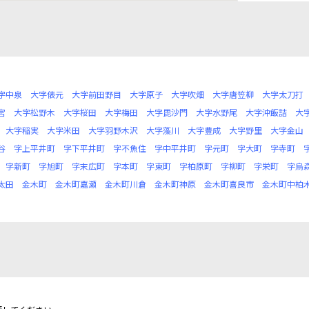
字中泉
大字俵元
大字前田野目
大字原子
大字吹畑
大字唐笠柳
大字太刀打
宮
大字松野木
大字桜田
大字梅田
大字毘沙門
大字水野尾
大字沖飯詰
大
大字稲実
大字米田
大字羽野木沢
大字藻川
大字豊成
大字野里
大字金山
谷
字上平井町
字下平井町
字不魚住
字中平井町
字元町
字大町
字寺町
字新町
字旭町
字末広町
字本町
字東町
字柏原町
字柳町
字栄町
字烏
太田
金木町
金木町嘉瀬
金木町川倉
金木町神原
金木町喜良市
金木町中柏