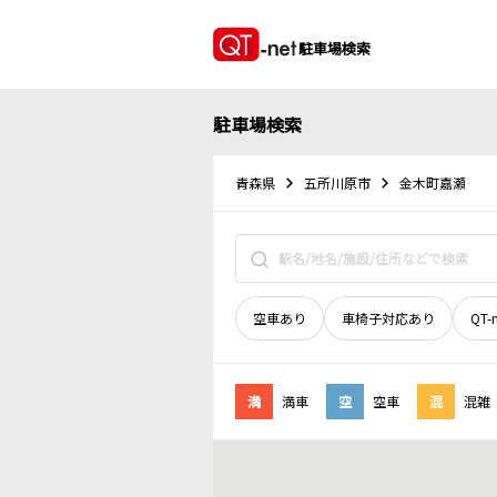
駐車場検索
駐車場検索
青森県
五所川原市
金木町嘉瀬
空車あり
車椅子対応あり
QT-
満
満車
空
空車
混
混雑