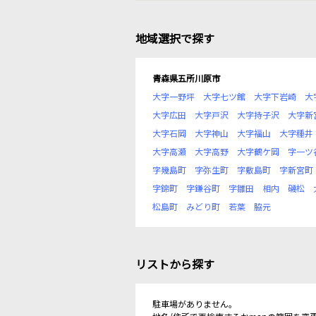
地域選択で探す
青森県五所川原市
大字一野坪
大字七ツ館
大字下岩崎
大
大字広田
大字戸沢
大字持子沢
大字新
大字石岡
大字神山
大字福山
大字種井
大字高瀬
大字高野
大字鶴ケ岡
字一ツ
字幾島町
字弥生町
字敷島町
字新宮町
字錦町
字鎌谷町
字雛田
相内
磯松
松島町
みどり町
若葉
脇元
リストから探す
駐車場がありません。