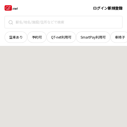
青森県
八戸市
北白山台
地域選択で探す
ログイン
新規登録
空車あり
予約可
QT-net利用可
SmartPay利用可
車椅子