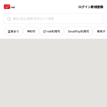
青森県
八戸市
大字十一日町
地域選択で探す
ログイン
新規登録
空車あり
予約可
QT-net利用可
SmartPay利用可
車椅子