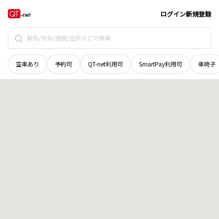
青森県
八戸市
大字十日市
地域選択で探す
ログイン
新規登録
空車あり
予約可
QT-net利用可
SmartPay利用可
車椅子