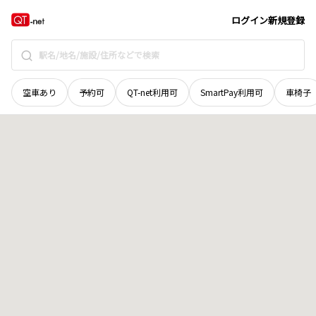
青森県
八戸市
大字坂牛
地域選択で探す
ログイン
新規登録
空車あり
予約可
QT-net利用可
SmartPay利用可
車椅子