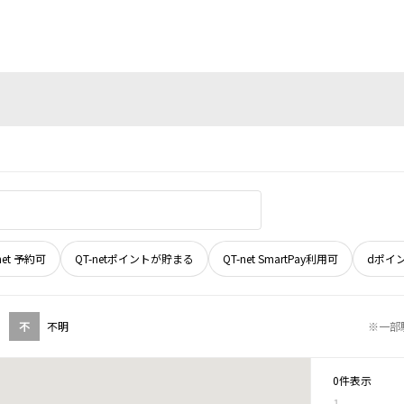
net 予約可
QT-netポイントが貯まる
QT-net SmartPay利用可
dポイ
不
不明
※一部
0件表示
1