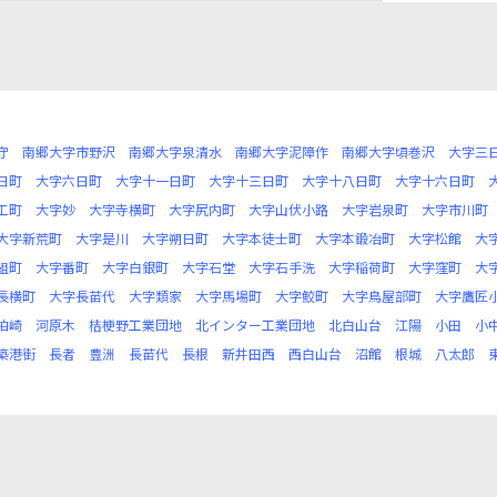
守
南郷大字市野沢
南郷大字泉清水
南郷大字泥障作
南郷大字頃巻沢
大字三
日町
大字六日町
大字十一日町
大字十三日町
大字十八日町
大字十六日町
工町
大字妙
大字寺横町
大字尻内町
大字山伏小路
大字岩泉町
大字市川町
大字新荒町
大字是川
大字朔日町
大字本徒士町
大字本鍛冶町
大字松館
大
組町
大字番町
大字白銀町
大字石堂
大字石手洗
大字稲荷町
大字窪町
大
長横町
大字長苗代
大字類家
大字馬場町
大字鮫町
大字鳥屋部町
大字鷹匠
柏崎
河原木
桔梗野工業団地
北インター工業団地
北白山台
江陽
小田
小
築港街
長者
豊洲
長苗代
長根
新井田西
西白山台
沼館
根城
八太郎