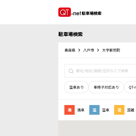
駐車場検索
駐車場検索
青森県
八戸市
大字新荒町
空車あり
車椅子対応あり
QT-
満
満車
空
空車
混
混雑