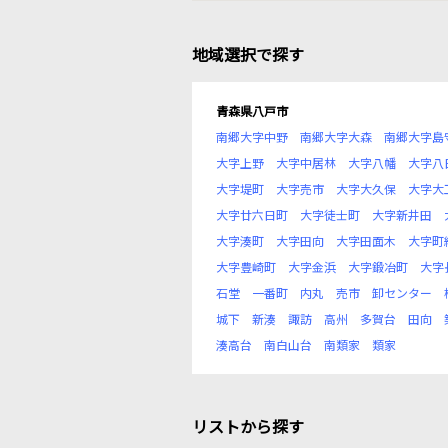
地域選択で探す
青森県八戸市
南郷大字中野
南郷大字大森
南郷大字島
大字上野
大字中居林
大字八幡
大字八
大字堤町
大字売市
大字大久保
大字大
大字廿六日町
大字徒士町
大字新井田
大字湊町
大字田向
大字田面木
大字町
大字豊崎町
大字金浜
大字鍛冶町
大字
石堂
一番町
内丸
売市
卸センター
城下
新湊
諏訪
高州
多賀台
田向
湊高台
南白山台
南類家
類家
リストから探す