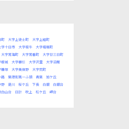
日町
大字上徒士町
大字上組町
大字十日市
大字坂牛
大字堀端町
大字常海町
大字常番町
大字廿三日町
字根城
大字櫛引
大字沢里
大字沼館
字糠塚
大字美保野
大字荒町
小路
築港街第一ふ頭
青葉
旭ケ丘
中野
是川
桜ケ丘
下長
白銀
白銀台
東白山台
日計
吹上
松ケ丘
岬台