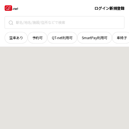
青森県
八戸市
大字湊町
地域選択で探す
ログイン
新規登録
空車あり
予約可
QT-net利用可
SmartPay利用可
車椅子