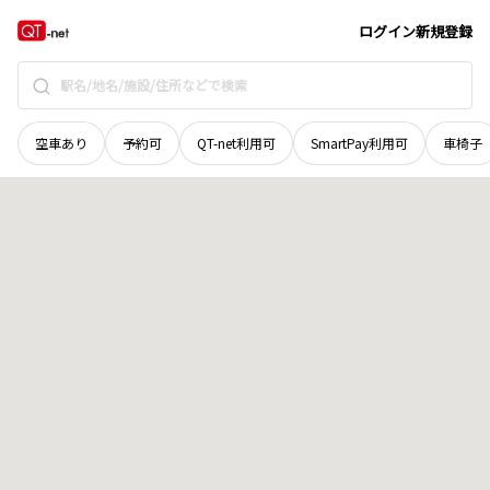
青森県
八戸市
東白山台
地域選択で探す
ログイン
新規登録
空車あり
予約可
QT-net利用可
SmartPay利用可
車椅子