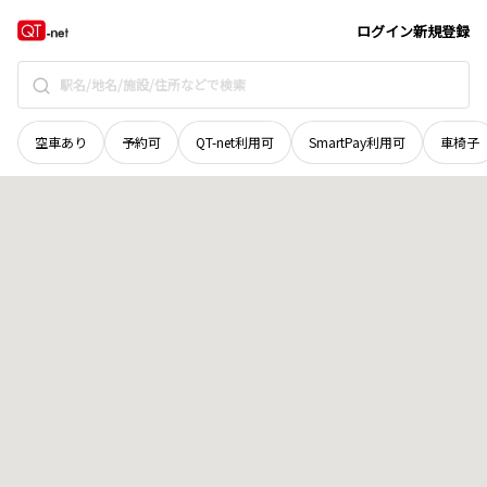
青森県
八戸市
根城
地域選択で探す
ログイン
新規登録
空車あり
予約可
QT-net利用可
SmartPay利用可
車椅子