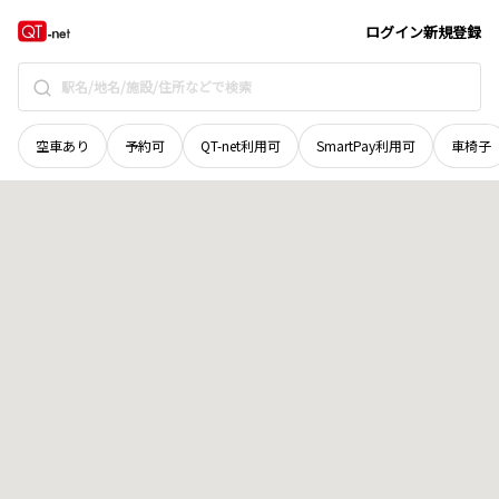
青森県
八戸市
地域選択で探す
ログイン
新規登録
空車あり
予約可
QT-net利用可
SmartPay利用可
車椅子