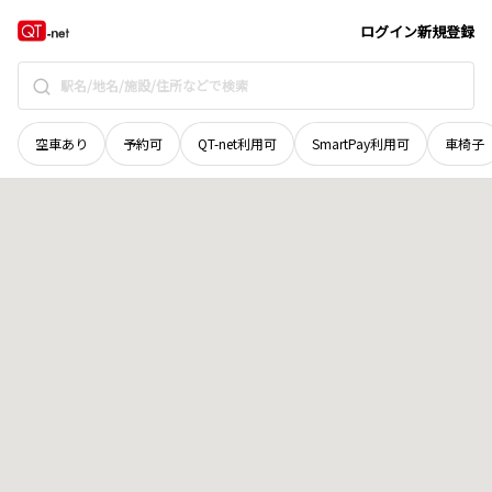
青森県
北津軽郡中泊町
大字大沢内
地域選択で探す
ログイン
新規登録
空車あり
予約可
QT-net利用可
SmartPay利用可
車椅子