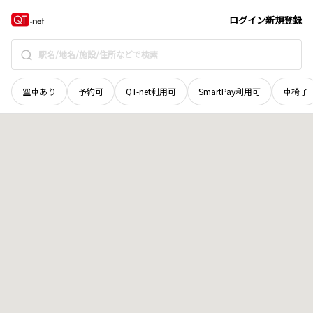
青森県
北津軽郡板柳町
いたや町
地域選択で探す
ログイン
新規登録
空車あり
予約可
QT-net利用可
SmartPay利用可
車椅子