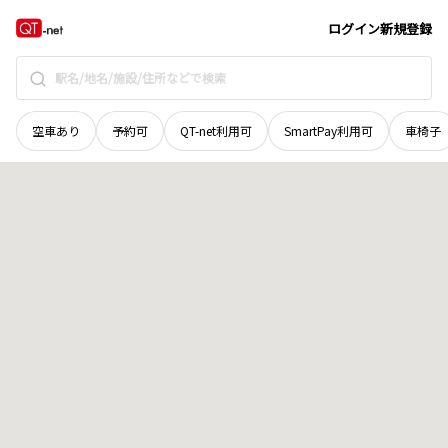
青森県
北津軽郡鶴田町
地域選択で探す
ログイン
新規登録
空車あり
予約可
QT-net利用可
SmartPay利用可
車椅子