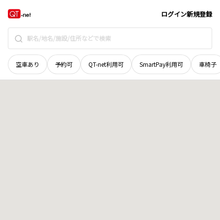
青森県
十和田市
大字奥瀬
地域選択で探す
ログイン
新規登録
空車あり
予約可
QT-net利用可
SmartPay利用可
車椅子