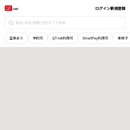
青森県
十和田市
大字豊ケ岡
地域選択で探す
ログイン
新規登録
空車あり
予約可
QT-net利用可
SmartPay利用可
車椅子