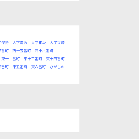
字深持
大字滝沢
大字相坂
大字立崎
四番町
西十五番町
西十六番町
東十二番町
東十三番町
東十四番町
四番町
東五番町
東六番町
ひがしの