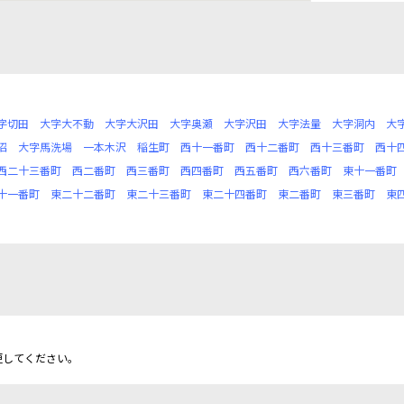
字切田
大字大不動
大字大沢田
大字奥瀬
大字沢田
大字法量
大字洞内
大
沼
大字馬洗場
一本木沢
稲生町
西十一番町
西十二番町
西十三番町
西十
西二十三番町
西二番町
西三番町
西四番町
西五番町
西六番町
東十一番町
十一番町
東二十二番町
東二十三番町
東二十四番町
東二番町
東三番町
東
更してください。