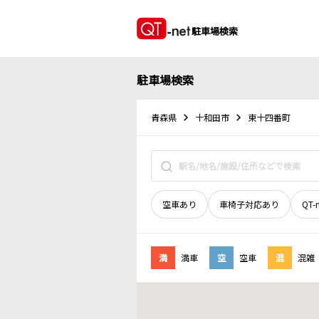
駐車場検索
駐車場検索
青森県
十和田市
東十四番町
空車あり
車椅子対応あり
QT-
満
満車
空
空車
混
混雑