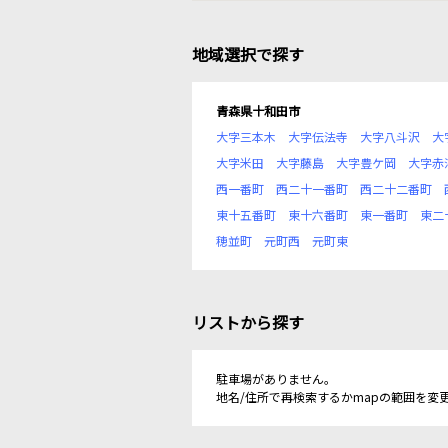
地域選択で探す
青森県十和田市
大字三本木
大字伝法寺
大字八斗沢
大
大字米田
大字藤島
大字豊ケ岡
大字赤
西一番町
西二十一番町
西二十二番町
東十五番町
東十六番町
東一番町
東二
穂並町
元町西
元町東
リストから探す
駐車場がありません。
地名/住所で再検索するかmapの範囲を変