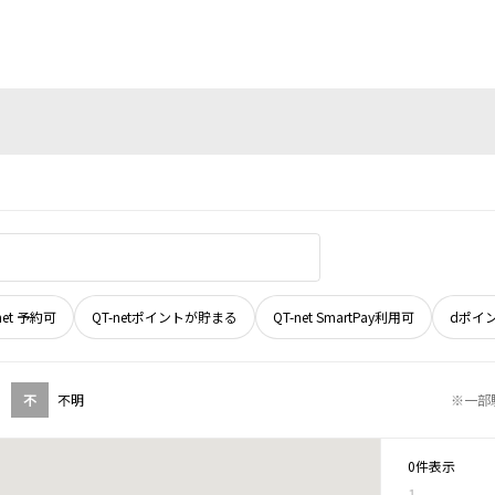
net 予約可
QT-netポイントが貯まる
QT-net SmartPay利用可
dポイ
不
不明
※一部
0件表示
1