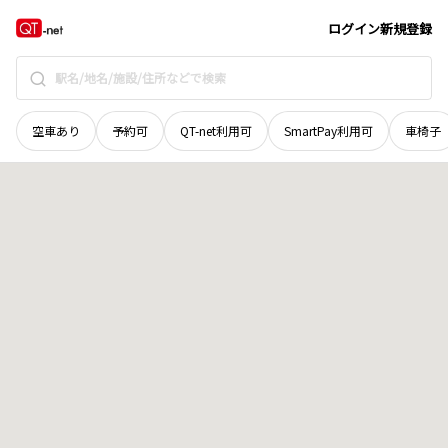
青森県
十和田市
西五番町
地域選択で探す
ログイン
新規登録
空車あり
予約可
QT-net利用可
SmartPay利用可
車椅子