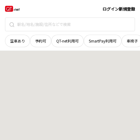
青森県
十和田市
西六番町
地域選択で探す
ログイン
新規登録
空車あり
予約可
QT-net利用可
SmartPay利用可
車椅子