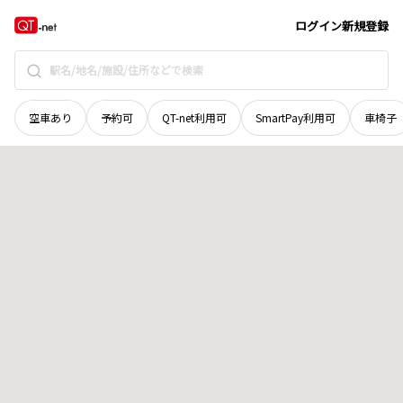
青森県
南津軽郡大鰐町
大字鯖石
地域選択で探す
ログイン
新規登録
空車あり
予約可
QT-net利用可
SmartPay利用可
車椅子