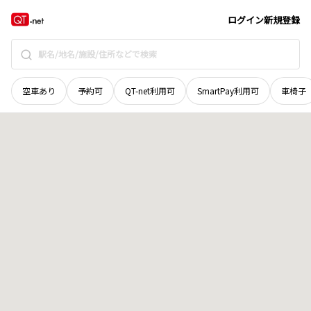
青森県
南津軽郡藤崎町
大字俵舛
地域選択で探す
ログイン
新規登録
空車あり
予約可
QT-net利用可
SmartPay利用可
車椅子