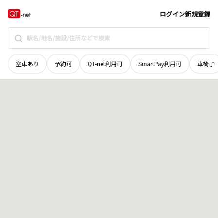
青森県
平川市
南田中
地域選択で探す
ログイン
新規登録
空車あり
予約可
QT-net利用可
SmartPay利用可
車椅子