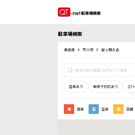
駐車場検索
駐車場検索
青森県
平川市
碇ヶ関久吉
空車あり
車椅子対応あり
QT-
満
満車
空
空車
混
混雑