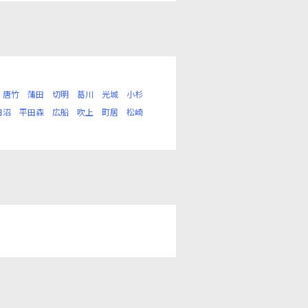
唐竹
蒲田
切明
葛川
光城
小杉
日沼
平田森
広船
吹上
町居
松崎