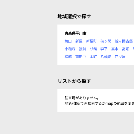
地域選択で探す
青森県平川市
荒田
新屋
新屋町
碇ヶ関
碇ヶ関古懸
小和森
猿賀
杉館
李平
高木
高畑
松館
南田中
本町
八幡崎
四ツ屋
リストから探す
駐車場がありません。
地名/住所で再検索するかmapの範囲を変