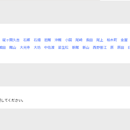
碇ヶ関久吉
石郷
石畑
岩館
沖館
小国
尾崎
長田
尾上
柏木町
金屋
館田
館山
大光寺
大坊
中佐渡
苗生松
新館
新山
西野曽江
原
原田
更してください。