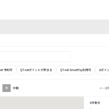
net 予約可
QT-netポイントが貯まる
QT-net SmartPay利用可
dポイ
不
不明
※一部
0件表示
1