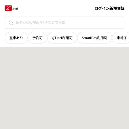
青森県
弘前市
大字元寺町
地域選択で探す
ログイン
新規登録
空車あり
予約可
QT-net利用可
SmartPay利用可
車椅子