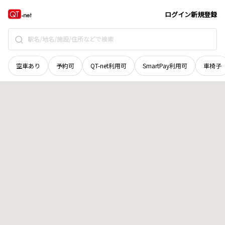
青森県
弘前市
大字国吉
地域選択で探す
ログイン
新規登録
空車あり
予約可
QT-net利用可
SmartPay利用可
車椅子