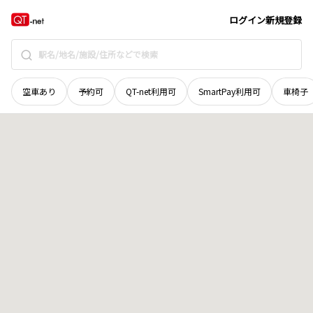
青森県
弘前市
大字城東北
地域選択で探す
ログイン
新規登録
空車あり
予約可
QT-net利用可
SmartPay利用可
車椅子