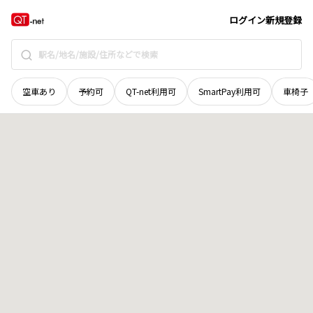
青森県
弘前市
大字塩分町
地域選択で探す
ログイン
新規登録
空車あり
予約可
QT-net利用可
SmartPay利用可
車椅子