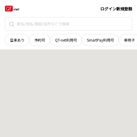
青森県
弘前市
大字平山
地域選択で探す
ログイン
新規登録
空車あり
予約可
QT-net利用可
SmartPay利用可
車椅子