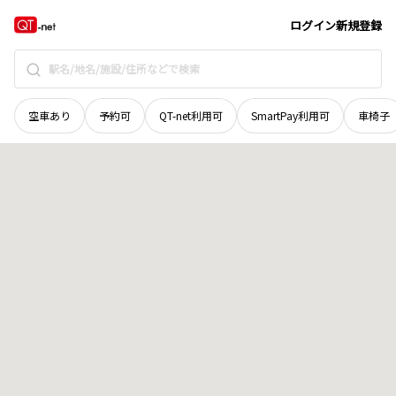
青森県
弘前市
大字新町
地域選択で探す
ログイン
新規登録
空車あり
予約可
QT-net利用可
SmartPay利用可
車椅子