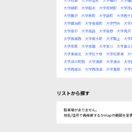
大字石渡
大字祢宜町
大字福村
大字福
大字緑町
大字船水
大字若党町
大字茂
大字藤沢
大字表町
大字袋町
大字西ケ
大字鍛冶町
大字長坂町
大字門外
大字
大字高杉
大字高田
大字高野
大字鬼沢
大字南城西
大字南大町
大字取上
大字
大字安原
大字宮園
大字宮川
大字富士
大字東城北
大字松ケ枝
大字松原東
大
大字浜の町西
大字清原
大字清水
大字
大字西城北
大字西茂森
大字豊原
大字
リストから探す
駐車場がありません。
地名/住所で再検索するかmapの範囲を変