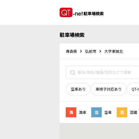
駐車場検索
駐車場検索
青森県
弘前市
大字東城北
空車あり
車椅子対応あり
QT-
満
満車
空
空車
混
混雑