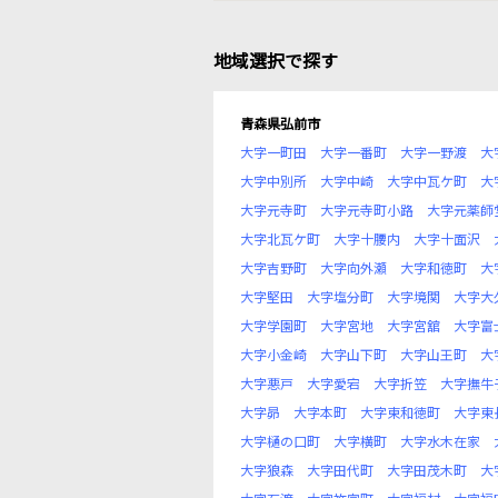
地域選択で探す
青森県弘前市
大字一町田
大字一番町
大字一野渡
大
大字中別所
大字中崎
大字中瓦ケ町
大
大字元寺町
大字元寺町小路
大字元薬師
大字北瓦ケ町
大字十腰内
大字十面沢
大字吉野町
大字向外瀬
大字和徳町
大
大字堅田
大字塩分町
大字境関
大字大
大字学園町
大字宮地
大字宮舘
大字富
大字小金崎
大字山下町
大字山王町
大
大字悪戸
大字愛宕
大字折笠
大字撫牛
大字昴
大字本町
大字東和徳町
大字東
大字樋の口町
大字横町
大字水木在家
大字狼森
大字田代町
大字田茂木町
大