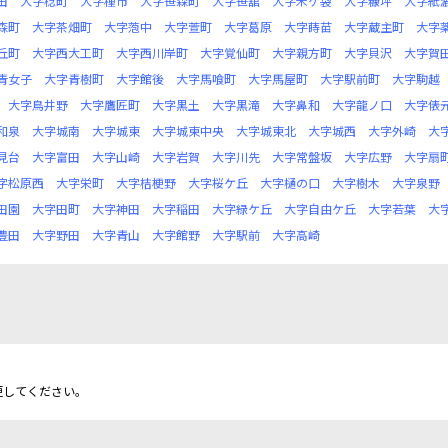
田
大字稔町
大字種市
大字笹森町
大字笹舘
大字米ケ袋
大字糠坪
大字紙
森町
大字茶畑町
大字萢中
大字萱町
大字葛原
大字蒔苗
大字蔵主町
大字
丘町
大字西大工町
大字西川岸町
大字覚仙町
大字親方町
大字貝沢
大字賀
青女子
大字青樹町
大字館後
大字馬喰町
大字馬屋町
大字駅前町
大字駒越
大字鳥井野
大字鷹匠町
大字黒土
大字黒滝
大字鼻和
大字龍ノ口
大字俵
和泉
大字城南
大字城東
大字城東中央
大字城東北
大字城西
大字外崎
大
見台
大字富田
大字山崎
大字岩賀
大字川先
大字常盤坂
大字広野
大字扇
字松原西
大字栄町
大字桔梗野
大字桜ケ丘
大字樋の口
大字樹木
大字泉野
田園
大字田町
大字神田
大字稲田
大字緑ケ丘
大字自由ケ丘
大字若葉
大
豊田
大字野田
大字青山
大字館野
大字駅前
大字高崎
更してください。