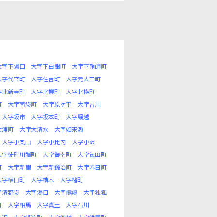
大字下湯口
大字下白銀町
大字下鞘師町
大字代官町
大字住吉町
大字元大工町
字北新寺町
大字北柳町
大字北横町
町
大字南袋町
大字原ケ平
大字吉川
大字坂市
大字坂本町
大字堀越
大浦町
大字大清水
大字如来瀬
大字小栗山
大字小比内
大字小沢
大字徒町川端町
大字御幸町
大字徳田町
町
大字新里
大字新鍛冶町
大字春日町
大字植田町
大字楢木
大字楮町
字清野袋
大字湯口
大字熊嶋
大字独狐
町
大字相馬
大字真土
大字石川