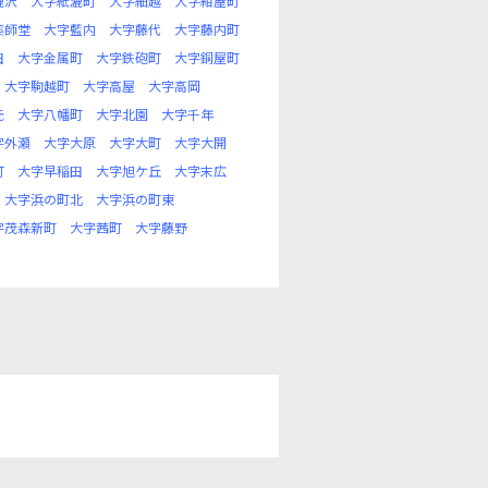
漉沢
大字紙漉町
大字細越
大字紺屋町
薬師堂
大字藍内
大字藤代
大字藤内町
田
大字金属町
大字鉄砲町
大字銅屋町
大字駒越町
大字高屋
大字高岡
元
大字八幡町
大字北園
大字千年
字外瀬
大字大原
大字大町
大字大開
町
大字早稲田
大字旭ケ丘
大字末広
大字浜の町北
大字浜の町東
字茂森新町
大字茜町
大字藤野