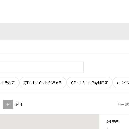
net 予約可
QT-netポイントが貯まる
QT-net SmartPay利用可
dポイ
不
不明
※一部
0件表示
1