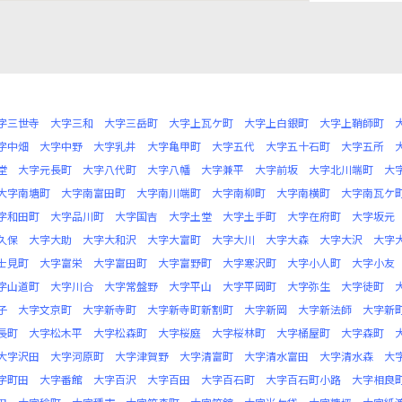
字三世寺
大字三和
大字三岳町
大字上瓦ケ町
大字上白銀町
大字上鞘師町
字中畑
大字中野
大字乳井
大字亀甲町
大字五代
大字五十石町
大字五所
堂
大字元長町
大字八代町
大字八幡
大字兼平
大字前坂
大字北川端町
大
大字南塘町
大字南富田町
大字南川端町
大字南柳町
大字南横町
大字南瓦ケ
字和田町
大字品川町
大字国吉
大字土堂
大字土手町
大字在府町
大字坂元
久保
大字大助
大字大和沢
大字大富町
大字大川
大字大森
大字大沢
大字
士見町
大字富栄
大字富田町
大字富野町
大字寒沢町
大字小人町
大字小友
字山道町
大字川合
大字常盤野
大字平山
大字平岡町
大字弥生
大字徒町
子
大字文京町
大字新寺町
大字新寺町新割町
大字新岡
大字新法師
大字新
長町
大字松木平
大字松森町
大字桜庭
大字桜林町
大字桶屋町
大字森町
大字沢田
大字河原町
大字津賀野
大字清富町
大字清水富田
大字清水森
大
字町田
大字番館
大字百沢
大字百田
大字百石町
大字百石町小路
大字相良