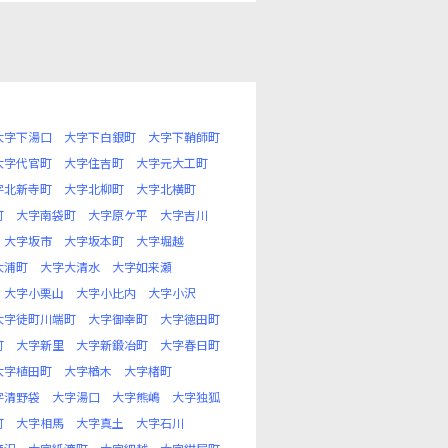
大字下湯口
大字下白銀町
大字下鞘師町
大字代官町
大字住吉町
大字元大工町
字北新寺町
大字北柳町
大字北横町
町
大字南袋町
大字原ケ平
大字吉川
大字坂市
大字坂本町
大字堀越
大浦町
大字大清水
大字如来瀬
大字小栗山
大字小比内
大字小沢
大字徒町川端町
大字御幸町
大字徳田町
町
大字新里
大字新鍛冶町
大字春日町
大字植田町
大字楢木
大字楮町
字清野袋
大字湯口
大字熊嶋
大字独狐
町
大字相馬
大字真土
大字石川