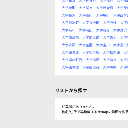
大字石渡
大字祢宜町
大字福村
大字福
大字緑町
大字船水
大字若党町
大字茂
大字藤沢
大字表町
大字袋町
大字西ケ
大字鍛冶町
大字長坂町
大字門外
大字
大字高杉
大字高田
大字高野
大字鬼沢
大字南城西
大字南大町
大字取上
大字
大字安原
大字宮園
大字宮川
大字富士
大字東城北
大字松ケ枝
大字松原東
大
大字浜の町西
大字清原
大字清水
大字
大字西城北
大字西茂森
大字豊原
大字
リストから探す
駐車場がありません。
地名/住所で再検索するかmapの範囲を変