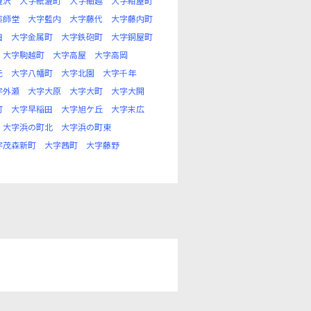
漉沢
大字紙漉町
大字細越
大字紺屋町
薬師堂
大字藍内
大字藤代
大字藤内町
田
大字金属町
大字鉄砲町
大字銅屋町
大字駒越町
大字高屋
大字高岡
元
大字八幡町
大字北園
大字千年
字外瀬
大字大原
大字大町
大字大開
町
大字早稲田
大字旭ケ丘
大字末広
大字浜の町北
大字浜の町東
字茂森新町
大字茜町
大字藤野