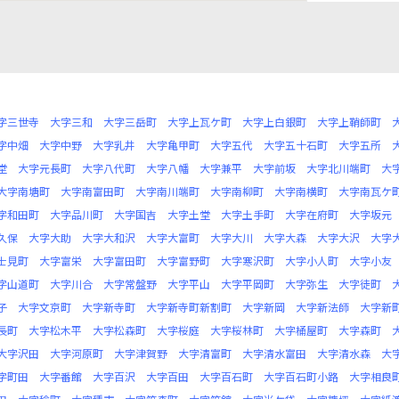
字三世寺
大字三和
大字三岳町
大字上瓦ケ町
大字上白銀町
大字上鞘師町
字中畑
大字中野
大字乳井
大字亀甲町
大字五代
大字五十石町
大字五所
堂
大字元長町
大字八代町
大字八幡
大字兼平
大字前坂
大字北川端町
大
大字南塘町
大字南富田町
大字南川端町
大字南柳町
大字南横町
大字南瓦ケ
字和田町
大字品川町
大字国吉
大字土堂
大字土手町
大字在府町
大字坂元
久保
大字大助
大字大和沢
大字大富町
大字大川
大字大森
大字大沢
大字
士見町
大字富栄
大字富田町
大字富野町
大字寒沢町
大字小人町
大字小友
字山道町
大字川合
大字常盤野
大字平山
大字平岡町
大字弥生
大字徒町
子
大字文京町
大字新寺町
大字新寺町新割町
大字新岡
大字新法師
大字新
長町
大字松木平
大字松森町
大字桜庭
大字桜林町
大字桶屋町
大字森町
大字沢田
大字河原町
大字津賀野
大字清富町
大字清水富田
大字清水森
大
字町田
大字番館
大字百沢
大字百田
大字百石町
大字百石町小路
大字相良