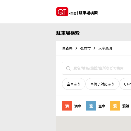
駐車場検索
駐車場検索
青森県
弘前市
大字森町
空車あり
車椅子対応あり
QT-
満
満車
空
空車
混
混雑