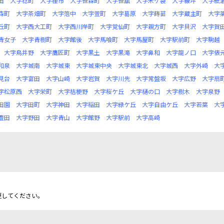
田
大字稔町
大字種市
大字笹森町
大字笹舘
大字米ケ袋
大字糠坪
大字紙
森町
大字茶畑町
大字萢中
大字萱町
大字葛原
大字蒔苗
大字蔵主町
大字
丘町
大字西大工町
大字西川岸町
大字覚仙町
大字親方町
大字貝沢
大字賀
青女子
大字青樹町
大字館後
大字馬喰町
大字馬屋町
大字駅前町
大字駒越
大字鳥井野
大字鷹匠町
大字黒土
大字黒滝
大字鼻和
大字龍ノ口
大字俵
和泉
大字城南
大字城東
大字城東中央
大字城東北
大字城西
大字外崎
大
見台
大字富田
大字山崎
大字岩賀
大字川先
大字常盤坂
大字広野
大字扇
字松原西
大字栄町
大字桔梗野
大字桜ケ丘
大字樋の口
大字樹木
大字泉野
田園
大字田町
大字神田
大字稲田
大字緑ケ丘
大字自由ケ丘
大字若葉
大
豊田
大字野田
大字青山
大字館野
大字駅前
大字高崎
更してください。