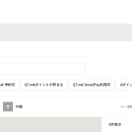
net 予約可
QT-netポイントが貯まる
QT-net SmartPay利用可
dポイ
不
不明
※一部
0件表示
1