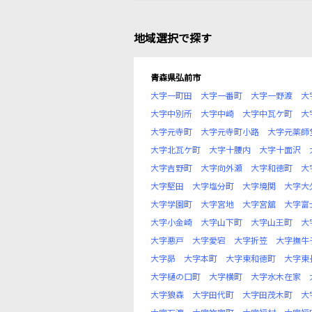
地域選択で探す
青森県弘前市
大字一町田
大字一番町
大字一野渡
大
大字中別所
大字中崎
大字中瓦ケ町
大
大字元寺町
大字元寺町小路
大字元薬師
大字北瓦ケ町
大字十腰内
大字十面沢
大字吉野町
大字向外瀬
大字和徳町
大
大字堅田
大字塩分町
大字境関
大字大
大字学園町
大字宮地
大字宮舘
大字富
大字小金崎
大字山下町
大字山王町
大
大字悪戸
大字愛宕
大字折笠
大字撫牛
大字昴
大字本町
大字東和徳町
大字東
大字樋の口町
大字横町
大字水木在家
大字狼森
大字田代町
大字田茂木町
大