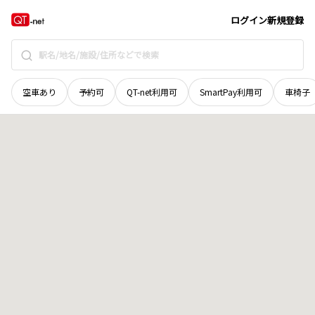
青森県
弘前市
大字泉野
地域選択で探す
ログイン
新規登録
空車あり
予約可
QT-net利用可
SmartPay利用可
車椅子