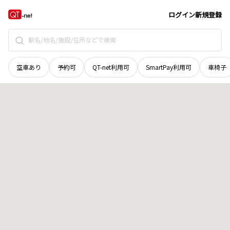
青森県
弘前市
大字熊嶋
地域選択で探す
ログイン
新規登録
空車あり
予約可
QT-net利用可
SmartPay利用可
車椅子