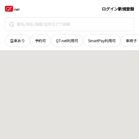
青森県
弘前市
大字田園
地域選択で探す
ログイン
新規登録
空車あり
予約可
QT-net利用可
SmartPay利用可
車椅子