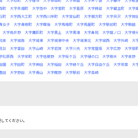
田
大字稔町
大字種市
大字笹森町
大字笹舘
大字米ケ袋
大字糠坪
大字紙
森町
大字茶畑町
大字萢中
大字萱町
大字葛原
大字蒔苗
大字蔵主町
大字
丘町
大字西大工町
大字西川岸町
大字覚仙町
大字親方町
大字貝沢
大字賀
青女子
大字青樹町
大字館後
大字馬喰町
大字馬屋町
大字駅前町
大字駒越
大字鳥井野
大字鷹匠町
大字黒土
大字黒滝
大字鼻和
大字龍ノ口
大字俵
和泉
大字城南
大字城東
大字城東中央
大字城東北
大字城西
大字外崎
大
見台
大字富田
大字山崎
大字岩賀
大字川先
大字常盤坂
大字広野
大字扇
字松原西
大字栄町
大字桔梗野
大字桜ケ丘
大字樋の口
大字樹木
大字泉野
田園
大字田町
大字神田
大字稲田
大字緑ケ丘
大字自由ケ丘
大字若葉
大
豊田
大字野田
大字青山
大字館野
大字駅前
大字高崎
更してください。