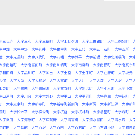
字三世寺
大字三和
大字三岳町
大字上瓦ケ町
大字上白銀町
大字上鞘師町
字中畑
大字中野
大字乳井
大字亀甲町
大字五代
大字五十石町
大字五所
堂
大字元長町
大字八代町
大字八幡
大字兼平
大字前坂
大字北川端町
大
大字南塘町
大字南富田町
大字南川端町
大字南柳町
大字南横町
大字南瓦ケ
字和田町
大字品川町
大字国吉
大字土堂
大字土手町
大字在府町
大字坂元
久保
大字大助
大字大和沢
大字大富町
大字大川
大字大森
大字大沢
大字
士見町
大字富栄
大字富田町
大字富野町
大字寒沢町
大字小人町
大字小友
字山道町
大字川合
大字常盤野
大字平山
大字平岡町
大字弥生
大字徒町
子
大字文京町
大字新寺町
大字新寺町新割町
大字新岡
大字新法師
大字新
長町
大字松木平
大字松森町
大字桜庭
大字桜林町
大字桶屋町
大字森町
大字沢田
大字河原町
大字津賀野
大字清富町
大字清水富田
大字清水森
大
字町田
大字番館
大字百沢
大字百田
大字百石町
大字百石町小路
大字相良