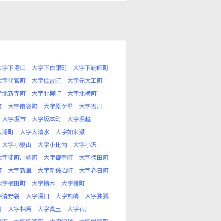
大字下湯口
大字下白銀町
大字下鞘師町
大字代官町
大字住吉町
大字元大工町
字北新寺町
大字北柳町
大字北横町
町
大字南袋町
大字原ケ平
大字吉川
大字坂市
大字坂本町
大字堀越
大浦町
大字大清水
大字如来瀬
大字小栗山
大字小比内
大字小沢
大字徒町川端町
大字御幸町
大字徳田町
町
大字新里
大字新鍛冶町
大字春日町
大字植田町
大字楢木
大字楮町
字清野袋
大字湯口
大字熊嶋
大字独狐
町
大字相馬
大字真土
大字石川