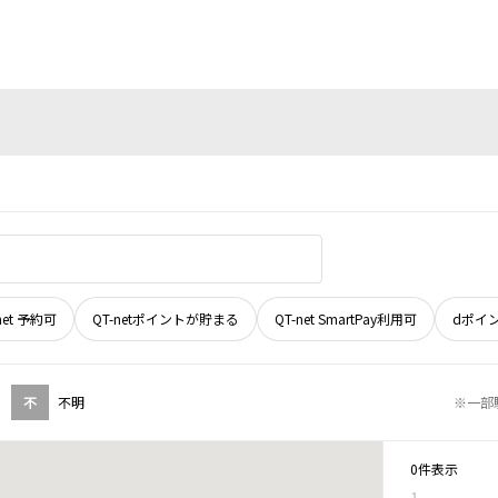
net 予約可
QT-netポイントが貯まる
QT-net SmartPay利用可
dポイ
不
不明
※一部
0件表示
1