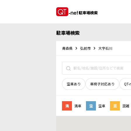
駐車場検索
駐車場検索
青森県
弘前市
大字石川
空車あり
車椅子対応あり
QT-
満
満車
空
空車
混
混雑