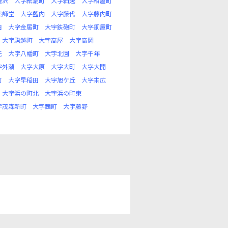
漉沢
大字紙漉町
大字細越
大字紺屋町
薬師堂
大字藍内
大字藤代
大字藤内町
田
大字金属町
大字鉄砲町
大字銅屋町
大字駒越町
大字高屋
大字高岡
元
大字八幡町
大字北園
大字千年
字外瀬
大字大原
大字大町
大字大開
町
大字早稲田
大字旭ケ丘
大字末広
大字浜の町北
大字浜の町東
字茂森新町
大字茜町
大字藤野