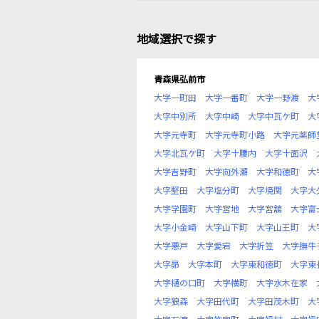
地域選択で探す
青森県弘前市
大字一町田
大字一番町
大字一野渡
大
大字中別所
大字中崎
大字中瓦ケ町
大
大字元寺町
大字元寺町小路
大字元薬師
大字北瓦ケ町
大字十腰内
大字十面沢
大字吉野町
大字向外瀬
大字和徳町
大
大字堅田
大字塩分町
大字境関
大字大
大字学園町
大字宮地
大字宮舘
大字富
大字小金崎
大字山下町
大字山王町
大
大字悪戸
大字愛宕
大字折笠
大字撫牛
大字昴
大字本町
大字東和徳町
大字東
大字樋の口町
大字横町
大字水木在家
大字狼森
大字田代町
大字田茂木町
大