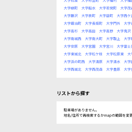
大字石渡
大字祢宜町
大字福村
大字福
大字緑町
大字船水
大字若党町
大字茂
大字藤沢
大字表町
大字袋町
大字西ケ
大字鍛冶町
大字長坂町
大字門外
大字
大字高杉
大字高田
大字高野
大字鬼沢
大字南城西
大字南大町
大字取上
大字
大字安原
大字宮園
大字宮川
大字富士
大字東城北
大字松ケ枝
大字松原東
大
大字浜の町西
大字清原
大字清水
大字
大字西城北
大字西茂森
大字豊原
大字
リストから探す
駐車場がありません。
地名/住所で再検索するかmapの範囲を変