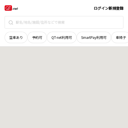
青森県
弘前市
大字福田
地域選択で探す
ログイン
新規登録
空車あり
予約可
QT-net利用可
SmartPay利用可
車椅子