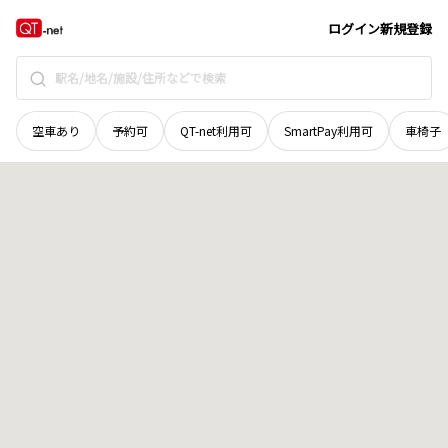
青森県
弘前市
大字茂森新町
地域選択で探す
ログイン
新規登録
空車あり
予約可
QT-net利用可
SmartPay利用可
車椅子