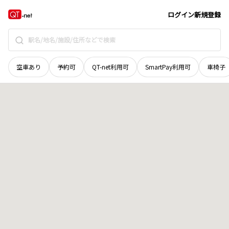
青森県
弘前市
大字茜町
地域選択で探す
ログイン
新規登録
空車あり
予約可
QT-net利用可
SmartPay利用可
車椅子