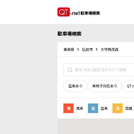
駐車場検索
駐車場検索
青森県
弘前市
大字西茂森
空車あり
車椅子対応あり
QT-
満
満車
空
空車
混
混雑