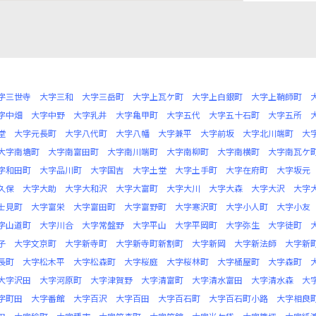
字三世寺
大字三和
大字三岳町
大字上瓦ケ町
大字上白銀町
大字上鞘師町
字中畑
大字中野
大字乳井
大字亀甲町
大字五代
大字五十石町
大字五所
堂
大字元長町
大字八代町
大字八幡
大字兼平
大字前坂
大字北川端町
大
大字南塘町
大字南富田町
大字南川端町
大字南柳町
大字南横町
大字南瓦ケ
字和田町
大字品川町
大字国吉
大字土堂
大字土手町
大字在府町
大字坂元
久保
大字大助
大字大和沢
大字大富町
大字大川
大字大森
大字大沢
大字
士見町
大字富栄
大字富田町
大字富野町
大字寒沢町
大字小人町
大字小友
字山道町
大字川合
大字常盤野
大字平山
大字平岡町
大字弥生
大字徒町
子
大字文京町
大字新寺町
大字新寺町新割町
大字新岡
大字新法師
大字新
長町
大字松木平
大字松森町
大字桜庭
大字桜林町
大字桶屋町
大字森町
大字沢田
大字河原町
大字津賀野
大字清富町
大字清水富田
大字清水森
大
字町田
大字番館
大字百沢
大字百田
大字百石町
大字百石町小路
大字相良