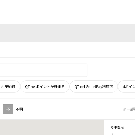
net 予約可
QT-netポイントが貯まる
QT-net SmartPay利用可
dポイ
不
不明
※一部
0件表示
1