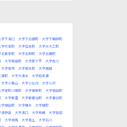
大字下湯口
大字下白銀町
大字下鞘師町
大字代官町
大字住吉町
大字元大工町
字北新寺町
大字北柳町
大字北横町
町
大字南袋町
大字原ケ平
大字吉川
大字坂市
大字坂本町
大字堀越
大浦町
大字大清水
大字如来瀬
大字小栗山
大字小比内
大字小沢
大字徒町川端町
大字御幸町
大字徳田町
町
大字新里
大字新鍛冶町
大字春日町
大字植田町
大字楢木
大字楮町
字清野袋
大字湯口
大字熊嶋
大字独狐
町
大字相馬
大字真土
大字石川