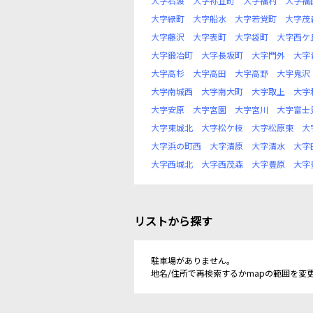
大字石渡
大字祢宜町
大字福村
大字福
大字緑町
大字船水
大字若党町
大字茂
大字藤沢
大字表町
大字袋町
大字西ケ
大字鍛冶町
大字長坂町
大字門外
大字
大字高杉
大字高田
大字高野
大字鬼沢
大字南城西
大字南大町
大字取上
大字
大字安原
大字宮園
大字宮川
大字富士
大字東城北
大字松ケ枝
大字松原東
大
大字浜の町西
大字清原
大字清水
大字
大字西城北
大字西茂森
大字豊原
大字
リストから探す
駐車場がありません。
地名/住所で再検索するかmapの範囲を変