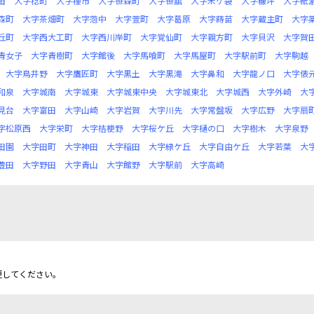
田
大字稔町
大字種市
大字笹森町
大字笹舘
大字米ケ袋
大字糠坪
大字紙
森町
大字茶畑町
大字萢中
大字萱町
大字葛原
大字蒔苗
大字蔵主町
大字
丘町
大字西大工町
大字西川岸町
大字覚仙町
大字親方町
大字貝沢
大字賀
青女子
大字青樹町
大字館後
大字馬喰町
大字馬屋町
大字駅前町
大字駒越
大字鳥井野
大字鷹匠町
大字黒土
大字黒滝
大字鼻和
大字龍ノ口
大字俵
和泉
大字城南
大字城東
大字城東中央
大字城東北
大字城西
大字外崎
大
見台
大字富田
大字山崎
大字岩賀
大字川先
大字常盤坂
大字広野
大字扇
字松原西
大字栄町
大字桔梗野
大字桜ケ丘
大字樋の口
大字樹木
大字泉野
田園
大字田町
大字神田
大字稲田
大字緑ケ丘
大字自由ケ丘
大字若葉
大
豊田
大字野田
大字青山
大字館野
大字駅前
大字高崎
更してください。