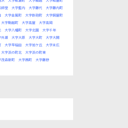
漉沢
大字紙漉町
大字細越
大字紺屋町
薬師堂
大字藍内
大字藤代
大字藤内町
田
大字金属町
大字鉄砲町
大字銅屋町
大字駒越町
大字高屋
大字高岡
元
大字八幡町
大字北園
大字千年
字外瀬
大字大原
大字大町
大字大開
町
大字早稲田
大字旭ケ丘
大字末広
大字浜の町北
大字浜の町東
字茂森新町
大字茜町
大字藤野