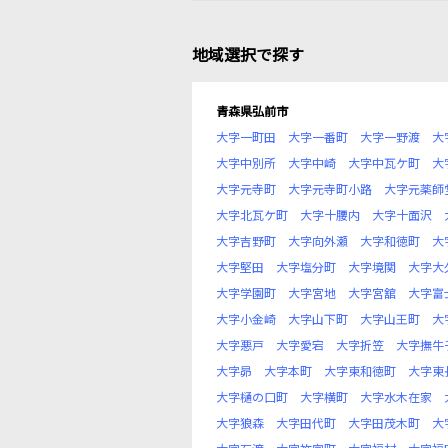
地域選択で探す
青森県弘前市
大字一町田
大字一番町
大字一野渡
大
大字中別所
大字中崎
大字中瓦ケ町
大
大字元寺町
大字元寺町小路
大字元薬師
大字北瓦ケ町
大字十腰内
大字十面沢
大字吉野町
大字向外瀬
大字和徳町
大
大字堅田
大字塩分町
大字境関
大字大
大字学園町
大字宮地
大字宮舘
大字富
大字小金崎
大字山下町
大字山王町
大
大字悪戸
大字愛宕
大字折笠
大字撫牛
大字昴
大字本町
大字東和徳町
大字東
大字樋の口町
大字横町
大字水木在家
大字狼森
大字田代町
大字田茂木町
大