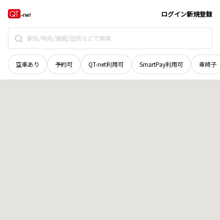
青森県
弘前市
大字貝沢
地域選択で探す
ログイン
新規登録
空車あり
予約可
QT-net利用可
SmartPay利用可
車椅子