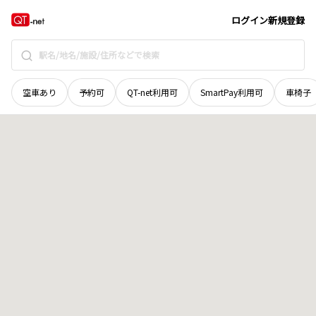
青森県
弘前市
大字野田
地域選択で探す
ログイン
新規登録
空車あり
予約可
QT-net利用可
SmartPay利用可
車椅子