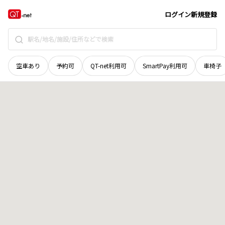
青森県
弘前市
大字高屋
地域選択で探す
ログイン
新規登録
空車あり
予約可
QT-net利用可
SmartPay利用可
車椅子