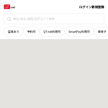
青森県
弘前市
大字鷹匠町
地域選択で探す
ログイン
新規登録
空車あり
予約可
QT-net利用可
SmartPay利用可
車椅子