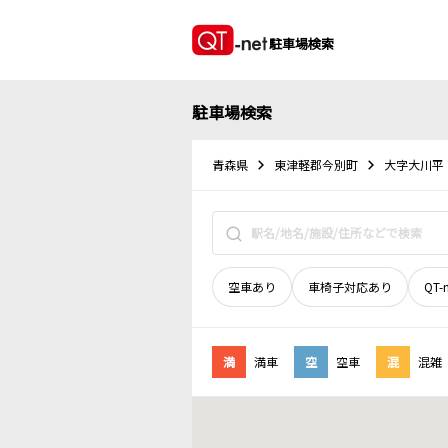
駐車場検索
駐車場検索
青森県
東津軽郡今別町
大字大川平
空車あり
車椅子対応あり
QT-
満
満車
空
空車
混
混雑