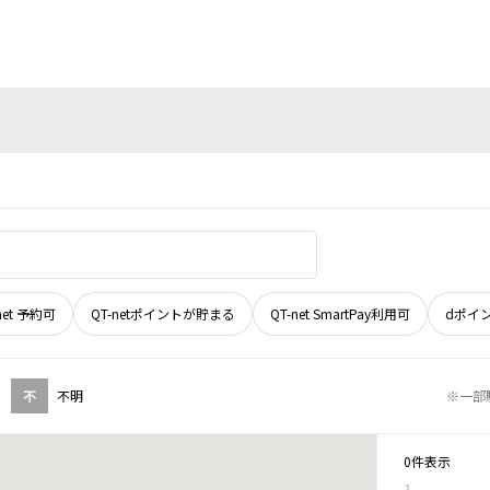
net 予約可
QT-netポイントが貯まる
QT-net SmartPay利用可
dポイ
不
不明
※一部
0件表示
1