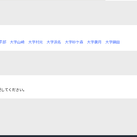
平部
大字山崎
大字村元
大字浜名
大字砂ケ森
大字袰月
大字鍋田
更してください。