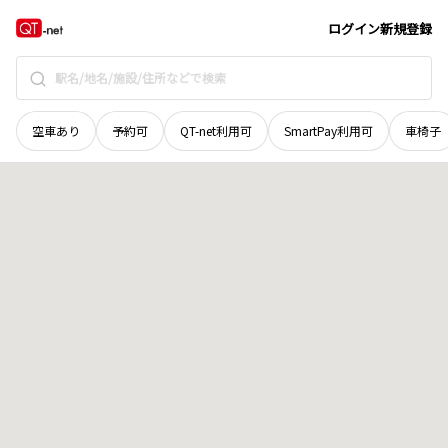
青森県
東津軽郡外ケ浜町
字三厩増川
地域選択で探す
ログイン
新規登録
空車あり
予約可
QT-net利用可
SmartPay利用可
車椅子