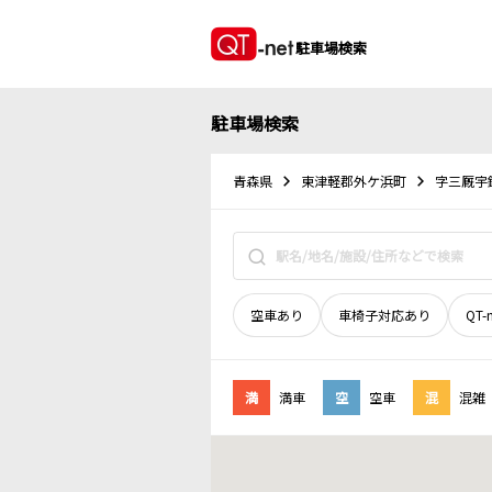
駐車場検索
駐車場検索
青森県
東津軽郡外ケ浜町
字三厩宇
空車あり
車椅子対応あり
QT-
満
満車
空
空車
混
混雑