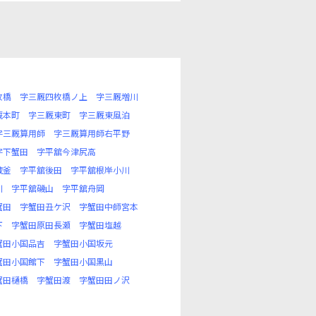
枚橋
字三厩四枚橋ノ上
字三厩増川
厩本町
字三厩東町
字三厩東風泊
字三厩算用師
字三厩算用師右平野
字下蟹田
字平舘今津尻高
蔵釜
字平舘後田
字平舘根岸小川
川
字平舘磯山
字平舘舟岡
蟹田
字蟹田丑ケ沢
字蟹田中師宮本
下
字蟹田原田長瀬
字蟹田塩越
蟹田小国品吉
字蟹田小国坂元
蟹田小国館下
字蟹田小国黒山
蟹田樋橋
字蟹田渡
字蟹田田ノ沢