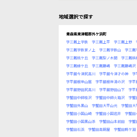
地域選択で探す
青森県東津軽郡外ケ浜町
字三厩上宇鉄
字三厩上平
字三厩上野
字三厩宇鉄家ノ上
字三厩宇鉄山
字三厩
字三厩桃ケ丘
字三厩梨ノ木間
字三厩梹
字三厩緑ケ丘
字三厩藤嶋
字三厩藤嶋沢
字平舘今津尻高川
字平舘今津才の神
字
字平舘根岸山居
字平舘根岸湯の沢
字平
字平舘野田尻高川
字平舘野田山下
字平
字蟹田中師桂沢
字蟹田中師火箱沢
字蟹
字蟹田外黒山
字蟹田大平山元
字蟹田大
字蟹田小国山崎
字蟹田小国岩井
字蟹田
字蟹田小国黒山添
字蟹田山本前田
字蟹
字蟹田石浜
字蟹田高銅屋
字蟹田鰐ケ淵