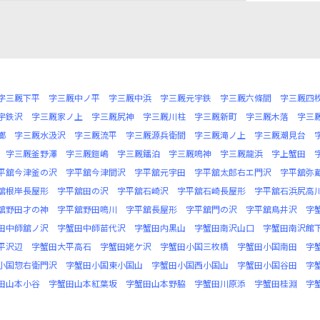
字三厩下平
字三厩中ノ平
字三厩中浜
字三厩元宇鉄
字三厩六條間
字三厩四
宇鉄沢
字三厩家ノ上
字三厩尻神
字三厩川柱
字三厩新町
字三厩木落
字三
榔
字三厩水汲沢
字三厩流平
字三厩源兵衛間
字三厩滝ノ上
字三厩潮見台
字三厩釜野澤
字三厩鎧嶋
字三厩鐇泊
字三厩鳴神
字三厩龍浜
字上蟹田
平舘今津釜の沢
字平舘今津間沢
字平舘元宇田
字平舘太郎右エ門沢
字平舘弥
舘根岸長屋形
字平舘田の沢
字平舘石崎沢
字平舘石崎長屋形
字平舘石浜尻高
舘野田才の神
字平舘野田鳴川
字平舘長屋形
字平舘門の沢
字平舘鳥井沢
字
田中師舘ノ沢
字蟹田中師苗代沢
字蟹田内黒山
字蟹田南沢山口
字蟹田南沢館
平沢辺
字蟹田大平高石
字蟹田姥ケ沢
字蟹田小国三枚橋
字蟹田小国南田
字
小国惣右衛門沢
字蟹田小国東小国山
字蟹田小国西小国山
字蟹田小国谷田
字
田山本小谷
字蟹田山本紅葉坂
字蟹田山本野脇
字蟹田川原添
字蟹田桂淵
字