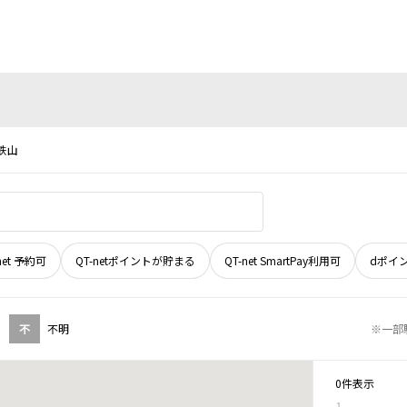
鉄山
net 予約可
QT-netポイントが貯まる
QT-net SmartPay利用可
dポイ
不
不明
※一部
0件表示
1