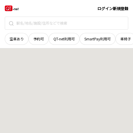
青森県
東津軽郡外ケ浜町
字三厩尻神
地域選択で探す
ログイン
新規登録
空車あり
予約可
QT-net利用可
SmartPay利用可
車椅子