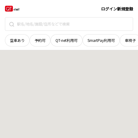
青森県
東津軽郡外ケ浜町
字三厩川柱
地域選択で探す
ログイン
新規登録
空車あり
予約可
QT-net利用可
SmartPay利用可
車椅子